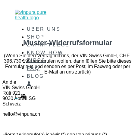
ÜBER UNS
SHOP
Muster-Widerrufsformular
ZAHNPFLEGE
KNOW-HOW
(Wenn Sie den Vertrag mit uns, der VIN Swiss GmbH, CHE-
TIPPS
396.730.199, widerrufen wollen, dann füllen Sie bitte dieses
Formular aus und senden es per Post, im Faxweg oder per
FAQ
E-Mail an uns zurück)
BLOG
An die
VIN Swiss GmbH
Rüti 921

9030 Abtwil SG
Schweiz
hello@vinpura.ch
Hiermit widerrufe(n) ich/wir (*) den von mir/uns (*)