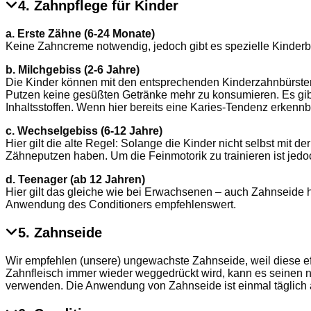
4. Zahnpflege für Kinder
a. Erste Zähne (6-24 Monate)
Keine Zahncreme notwendig, jedoch gibt es spezielle Kinderb
b. Milchgebiss (2-6 Jahre)
Die Kinder können mit den entsprechenden Kinderzahnbürsten 
Putzen keine gesüßten Getränke mehr zu konsumieren. Es gibt 
Inhaltsstoffen. Wenn hier bereits eine Karies-Tendenz erken
c. Wechselgebiss (6-12 Jahre)
Hier gilt die alte Regel: Solange die Kinder nicht selbst mit
Zähneputzen haben. Um die Feinmotorik zu trainieren ist je
d. Teenager (ab 12 Jahren)
Hier gilt das gleiche wie bei Erwachsenen – auch Zahnseide hi
Anwendung des Conditioners empfehlenswert.
5. Zahnseide
Wir empfehlen (unsere) ungewachste Zahnseide, weil diese effe
Zahnfleisch immer wieder weggedrückt wird, kann es seinen nat
verwenden. Die Anwendung von Zahnseide ist einmal täglich