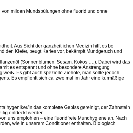
ng von milden Mundspülungen ohne fluorid und ohne
eit. Aus Sicht der ganzheitlichen Medizin hilft es bei
und den Kiefer, beugt Karies vor, bekämpft Mundgeruch und
en Pflanzenöl (Sonnenblumen, Sesam, Kokos ….). Dabei wird das
, damit es entspannt und ohne besondere Anstrengung
g weiß. Es gibt auch spezielle Ziehöle, man sollte jedoch
ens. Es empfiehlt sich ca. zweimal im Jahr eine kurmäßige
talhygeniker/in das komplette Gebiss gereinigt, der Zahnstein
eitig entdeckt werden.
 von uns empfohlen – eine fluoridfreie Mundhygiene an. Nach
erden, wie in unserem Conditioner enthalten. Biologisch