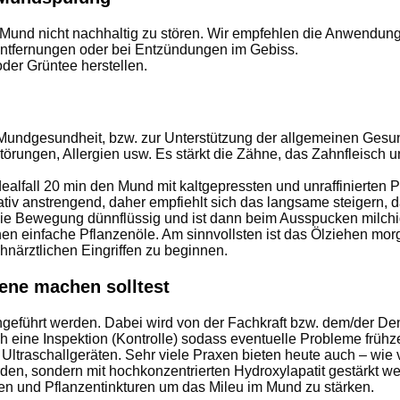
m Mund nicht nachhaltig zu stören. Wir empfehlen die Anwendu
nentfernungen oder bei Entzündungen im Gebiss.
der Grüntee herstellen.
Mundgesundheit, bzw. zur Unterstützung der allgemeinen Gesundh
örungen, Allergien usw. Es stärkt die Zähne, das Zahnfleisch 
 Idealfall 20 min den Mund mit kaltgepressten und unraffiniert
lativ anstrengend, daher empfiehlt sich das langsame steigern
ch die Bewegung dünnflüssig und ist dann beim Ausspucken milchi
 einfache Pflanzenöle. Am sinnvollsten ist das Ölziehen morg
närztlichen Eingriffen zu beginnen.
iene machen solltest
hgeführt werden. Dabei wird von der Fachkraft bzw. dem/der Den
uch eine Inspektion (Kontrolle) sodass eventuelle Probleme frühz
 Ultraschallgeräten. Sehr viele Praxen bieten heute auch – wie
rden, sondern mit hochkonzentrierten Hydroxylapatit gestärkt w
len und Pflanzentinkturen um das Mileu im Mund zu stärken.