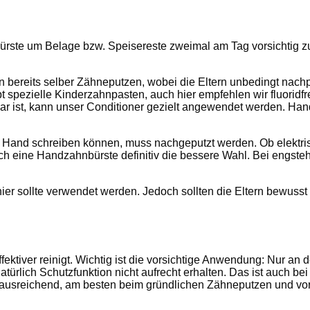
ürste um Belage bzw. Speisereste zweimal am Tag vorsichtig zu
bereits selber Zähneputzen, wobei die Eltern unbedingt nachpu
spezielle Kinderzahnpasten, auch hier empfehlen wir fluoridfr
nbar ist, kann unser Conditioner gezielt angewendet werden. H
 der Hand schreiben können, muss nachgeputzt werden. Ob elektr
doch eine Handzahnbürste definitiv die bessere Wahl. Bei eng
er sollte verwendet werden. Jedoch sollten die Eltern bewusst ko
ktiver reinigt. Wichtig ist die vorsichtige Anwendung: Nur an 
ürlich Schutzfunktion nicht aufrecht erhalten. Das ist auch bei
 ausreichend, am besten beim gründlichen Zähneputzen und vo