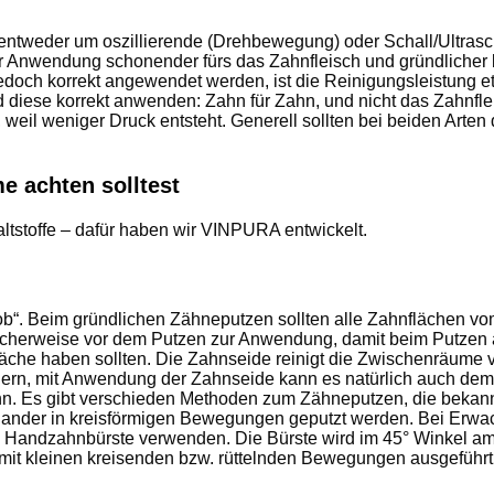
entweder um oszillierende (Drehbewegung) oder Schall/Ultrasch
iger Anwendung schonender fürs das Zahnfleisch und gründlicher
doch korrekt angewendet werden, ist die Reinigungsleistung et
iese korrekt anwenden: Zahn für Zahn, und nicht das Zahnfleis
 weil weniger Druck entsteht. Generell sollten bei beiden Arten
e achten solltest
haltstoffe – dafür haben wir VINPURA entwickelt.
rob“. Beim gründlichen Zähneputzen sollten alle Zahnflächen vo
cherweise vor dem Putzen zur Anwendung, damit beim Putzen a
läche haben sollten. Die Zahnseide reinigt die Zwischenräume
auern, mit Anwendung der Zahnseide kann es natürlich auch dem
nn. Es gibt verschieden Methoden zum Zähneputzen, die bekannte
inander in kreisförmigen Bewegungen geputzt werden. Bei Erwa
 Handzahnbürste verwenden. Die Bürste wird im 45° Winkel am 
 mit kleinen kreisenden bzw. rüttelnden Bewegungen ausgeführt,