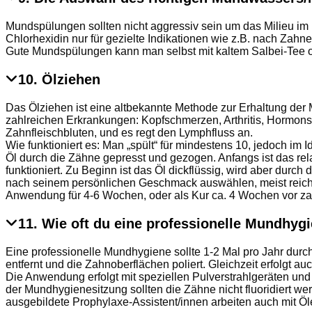
Mundspülungen sollten nicht aggressiv sein um das Milieu i
Chlorhexidin nur für gezielte Indikationen wie z.B. nach Zah
Gute Mundspülungen kann man selbst mit kaltem Salbei-Tee o
10. Ölziehen
Das Ölziehen ist eine altbekannte Methode zur Erhaltung der 
zahlreichen Erkrankungen: Kopfschmerzen, Arthritis, Hormonst
Zahnfleischbluten, und es regt den Lymphfluss an.
Wie funktioniert es: Man „spült“ für mindestens 10, jedoch im
Öl durch die Zähne gepresst und gezogen. Anfangs ist das re
funktioniert. Zu Beginn ist das Öl dickflüssig, wird aber dur
nach seinem persönlichen Geschmack auswählen, meist reichen
Anwendung für 4-6 Wochen, oder als Kur ca. 4 Wochen vor zah
11. Wie oft du eine professionelle Mundhyg
Eine professionelle Mundhygiene sollte 1-2 Mal pro Jahr durc
entfernt und die Zahnoberflächen poliert. Gleichzeit erfolgt a
Die Anwendung erfolgt mit speziellen Pulverstrahlgeräten und
der Mundhygienesitzung sollten die Zähne nicht fluoridiert we
ausgebildete Prophylaxe-Assistent/innen arbeiten auch mit Ö