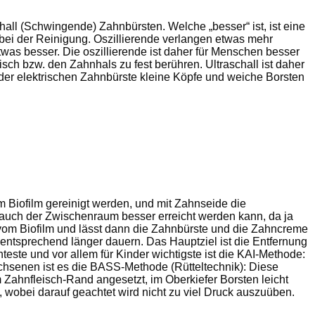
all (Schwingende) Zahnbürsten. Welche „besser“ ist, ist eine
 bei der Reinigung. Oszillierende verlangen etwas mehr
was besser. Die oszillierende ist daher für Menschen besser
ch bzw. den Zahnhals zu fest berühren. Ultraschall ist daher
 der elektrischen Zahnbürste kleine Köpfe und weiche Borsten
m Biofilm gereinigt werden, und mit Zahnseide die
uch der Zwischenraum besser erreicht werden kann, da ja
 vom Biofilm und lässt dann die Zahnbürste und die Zahncreme
entsprechend länger dauern. Das Hauptziel ist die Entfernung
ste und vor allem für Kinder wichtigste ist die KAI-Methode:
chsenen ist es die BASS-Methode (Rütteltechnik): Diese
Zahnfleisch-Rand angesetzt, im Oberkiefer Borsten leicht
 wobei darauf geachtet wird nicht zu viel Druck auszuüben.