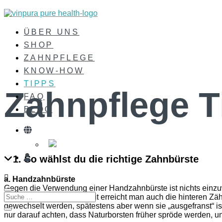
ÜBER UNS
SHOP
ZAHNPFLEGE
KNOW-HOW
TIPPS
Zahnpflege T
FAQ
BLOG
1. So wählst du die richtige Zahnbürste

a. Handzahnbürste
Gegen die Verwendung einer Handzahnbürste ist nichts einzuw
und weiche Borsten. Damit erreicht man auch die hinteren Zä
gewechselt werden, spätestens aber wenn sie „ausgefranst“ is
nur darauf achten, dass Naturborsten früher spröde werden, u