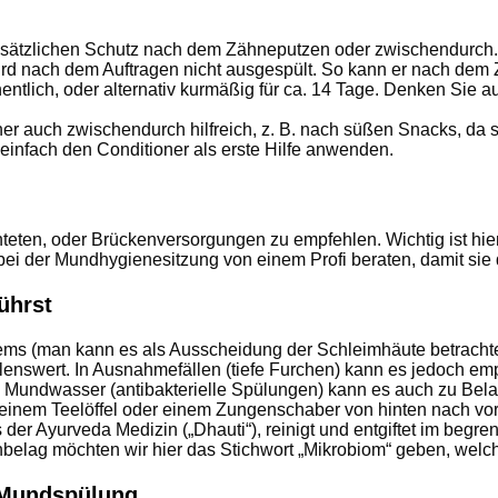
ätzlichen Schutz nach dem Zähneputzen oder zwischendurch. Er 
ird nach dem Auftragen nicht ausgespült. So kann er nach dem 
entlich, oder alternativ kurmäßig für ca. 14 Tage. Denken Sie 
er auch zwischendurch hilfreich, z. B. nach süßen Snacks, da s
infach den Conditioner als erste Hilfe anwenden.
ten, oder Brückenversorgungen zu empfehlen. Wichtig ist hier
bei der Mundhygienesitzung von einem Profi beraten, damit sie 
ührst
ems (man kann es als Ausscheidung der Schleimhäute betrachten
nswert. In Ausnahmefällen (tiefe Furchen) kann es jedoch empf
 Mundwasser (antibakterielle Spülungen) kann es auch zu Be
it einem Teelöffel oder einem Zungenschaber von hinten nach 
s der Ayurveda Medizin („Dhauti“), reinigt und entgiftet im b
belag möchten wir hier das Stichwort „Mikrobiom“ geben, welche
/Mundspülung