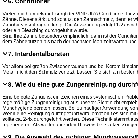
6. Conditioner
Vielen noch unbekannt, sorgt der VINPURA Conditioner für zus
Zähne. Dieser stärkt und schützt den Zahnschmelz, denn er w
Zahnbürste auftragen, fertig. Die Anwendung erfolgt 1-2x wöch
oder ein Bleaching durchgeführt wurde.
Sind Ihre Zähne besonders empfindlich, dann ist der Condition
dem Zähneputzen bis nach der nächsten Mahlzeit warten und e
7. Interdentalbürsten
Vor allem bei großen Zwischenräumen und bei Keramikimplante
Metall nicht den Schmelz verletzt. Lassen Sie sich am besten 
8. Wie du eine gute Zungenreinigung durchf
Eine belegte Zunge ist ein Zeichen eines systemischen Probl
regelmäßige Zungenreinigung aus unserer Sicht nicht empfehle
Mundhygiene beraten lassen. Bei zu häufiger Anwendung von
Wenn eine Reinigung durchgeführt wird, empfiehlt es sich m
sollte ca. 2-4x durchgeführt werden. Diese Technik stammt au
regenerieren. Als weiterführenden Hinweis bei starken Zungen
9. Die Auswahl des richtigen Mundwassers