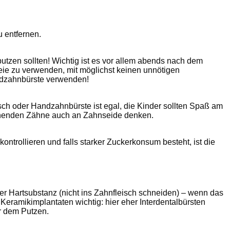
 entfernen.
tzen sollten! Wichtig ist es vor allem abends nach dem
eie zu verwenden, mit möglichst keinen unnötigen
andzahnbürste verwenden!
isch oder Handzahnbürste ist egal, die Kinder sollten Spaß am
stehenden Zähne auch an Zahnseide denken.
ntrollieren und falls starker Zuckerkonsum besteht, ist die
der Hartsubstanz (nicht ins Zahnfleisch schneiden) – wenn das
 Keramikimplantaten wichtig: hier eher Interdentalbürsten
r dem Putzen.