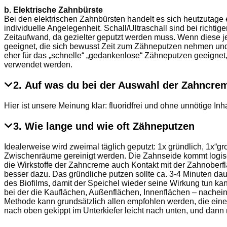
b. Elektrische Zahnbürste
Bei den elektrischen Zahnbürsten handelt es sich heutzutage 
individuelle Angelegenheit. Schall/Ultraschall sind bei richt
Zeitaufwand, da gezielter geputzt werden muss. Wenn diese je
geeignet, die sich bewusst Zeit zum Zähneputzen nehmen und d
eher für das „schnelle“ „gedankenlose“ Zähneputzen geeignet,
verwendet werden.
2. Auf was du bei der Auswahl der Zahncrem
Hier ist unsere Meinung klar: fluoridfrei und ohne unnötige In
3. Wie lange und wie oft Zähneputzen
Idealerweise wird zweimal täglich geputzt: 1x gründlich, 1x“g
Zwischenräume gereinigt werden. Die Zahnseide kommt logis
die Wirkstoffe der Zahncreme auch Kontakt mit der Zahnoberf
besser dazu. Das gründliche putzen sollte ca. 3-4 Minuten d
des Biofilms, damit der Speichel wieder seine Wirkung tun ka
bei der die Kauflächen, Außenflächen, Innenflächen – nache
Methode kann grundsätzlich allen empfohlen werden, die eine
nach oben gekippt im Unterkiefer leicht nach unten, und dann