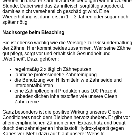
werden. In unserer Zahnarztpraxis benötigen wir nur ca. eine
Stunde. Dabei wird das Zahnfleisch sorgfältig abgedeckt,
damit es nicht versehentlich geschädigt wird. Eine
Wiederholung ist dann erst in 1 – 3 Jahren oder sogar noch
später nötig.
Nachsorge beim Bleaching
Sie ist ebenso wichtig wie die Vorsorge zur Gesunderhaltung
der Zähne. Hier kommt beides zusammen. Wer seine Zähne
gut pflegt, sorgt vor und erhält sich Gesundheit und
„Weißheit“. Dazu gehören:
regelmäßig 2 x täglich Zähneputzen
jährliche professionelle Zahnreinigung
die Benutzung von Hilfsmitteln wie Zahnseide und
Interdentalbürsten
eine Zahnpflege mit Produkten aus 100 Prozent
unbedenklichen Inhaltsstoffen wie unsere Cleen
Zahncreme
Ganz besonders ist die positive Wirkung unseres Cleen-
Conditioners nach dem Bleichen hervorzuheben. Er gibt vor
allem empfindlichen Zähnen einen Extraschutz und beugt
durch den zahneigenen Inhaltsstoff Hydroxylapatit gegen
Karies vor. Mehr dazu auch auf unserer Website.